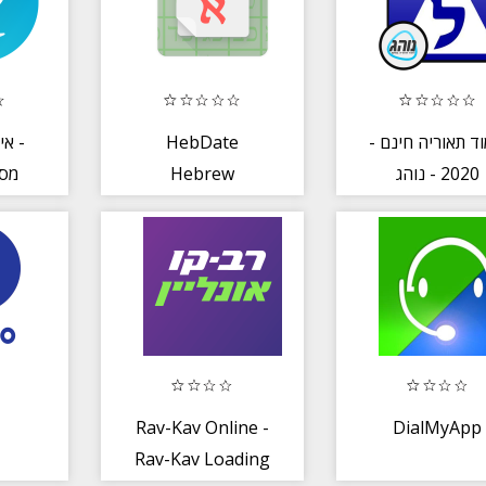
א -
HebDate
ימוד תאוריה חינם
Hebrew
2020 - נוהג
קנ
Calendar
תיאוריה
Rav-Kav Online -
DialMyApp
Rav-Kav Loading