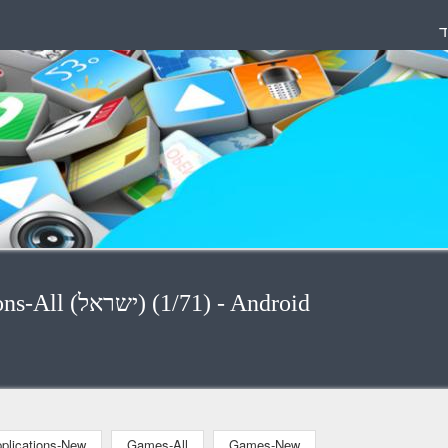
ד
Applications - Applications-All (ישראל) (1/71) - Android
plications-New
Games-All
Games-New