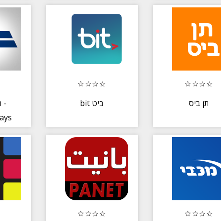
תן ביס
bit ביט
-
ways