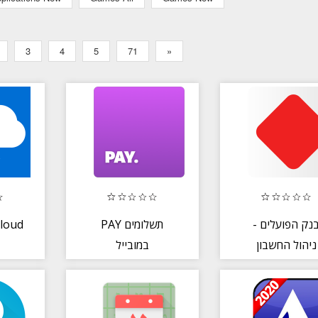
3
4
5
71
»
loud
PAY תשלומים
בנק הפועלים 
ניהול החשבון
במובייל