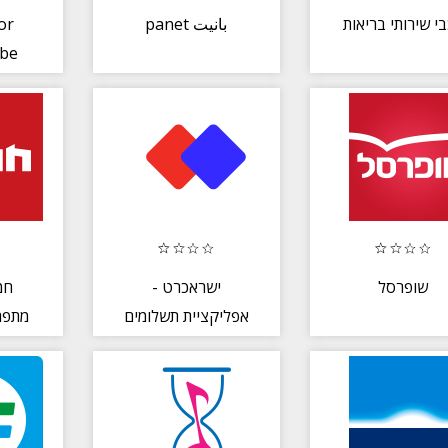
or
panet بانيت
י שירותי בריאות
ube
שופרסל
ישראכרט -
חמ
אפליקציית תשלומים
מתפר
Anypay, אשראי
והטבות