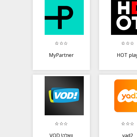
MyPartner
HOT pla
VOD !וואלה
yad2