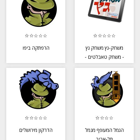
משחק-גץ משחק גץ
הרפתקה ביפו
- משחק טאבלטים -
הדגמה
הגמל המעופף מנמל
הדרקון מירושלים
תל-אביב