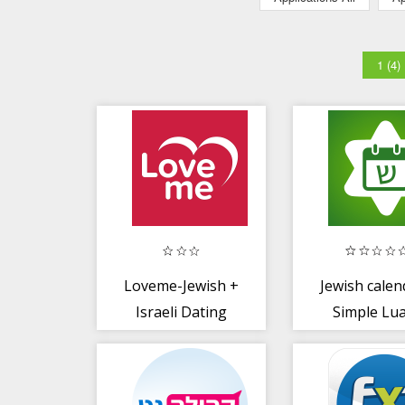
1 (4)
Loveme-Jewish +
Jewish calen
Israeli Dating
Simple Lu