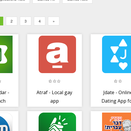
2
3
4
»
dar -
Atraf - Local gay
Jdate - Onlin
ach
app
Dating App f
Jewish Singl