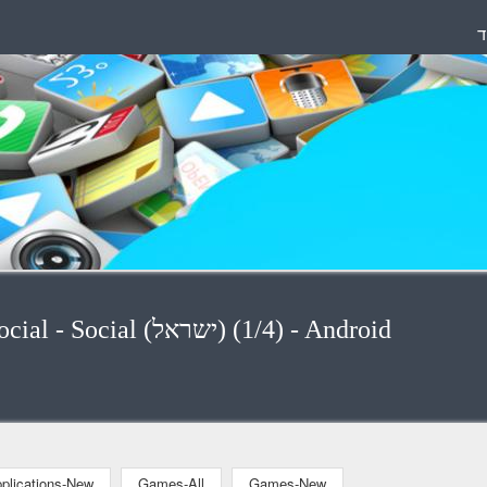
ד
Applications - Applications-Social - Social (ישראל) (1/4) - Android
plications-New
Games-All
Games-New