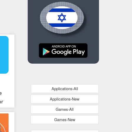
Applications-All
e
Applications-New
or
Games-All
es
Games-New