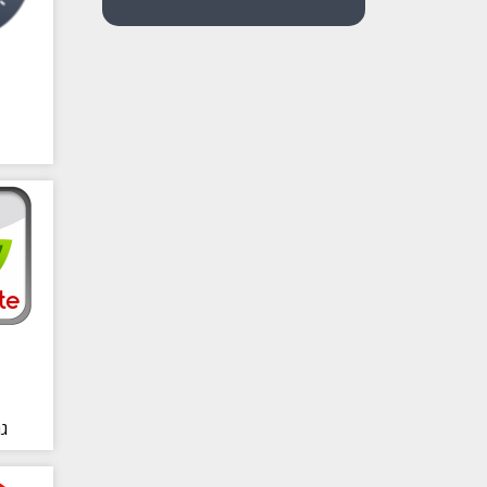
גר
לצמ